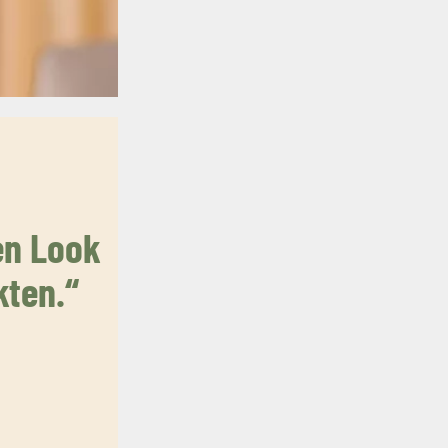
hen Look
kten.“