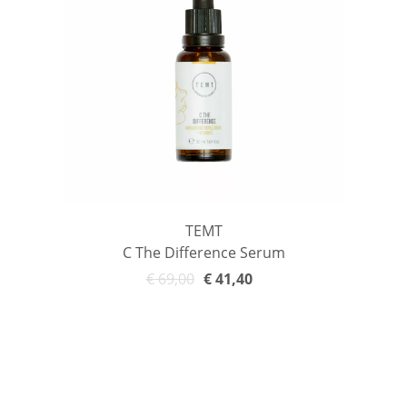
TEMT
C The Difference Serum
€
69,00
€
41,40
In den Warenkorb