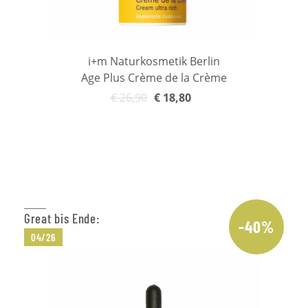
i+m Naturkosmetik Berlin
Age Plus Crème de la Crème
€
26,90
€
18,80
Weiterlesen
Great bis Ende:
-40%
04/26