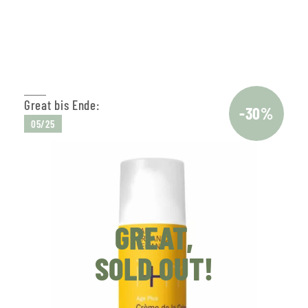
In den Warenkorb
Great bis Ende:
-30%
05/25
GREAT,
SOLD OUT!