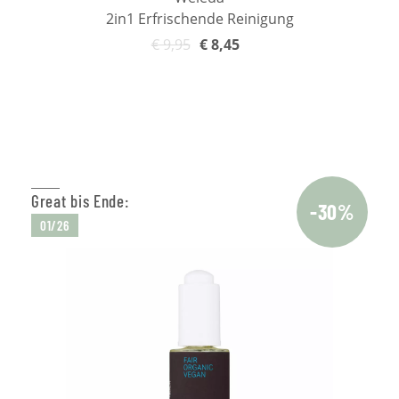
2in1 Erfrischende Reinigung
€
9,95
€
8,45
In den Warenkorb
Great bis Ende:
-30%
01/26