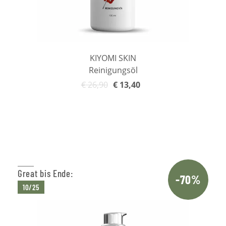
KIYOMI SKIN
Reinigungsöl
€
26,90
€
13,40
In den Warenkorb
Great bis Ende:
-70%
10/25