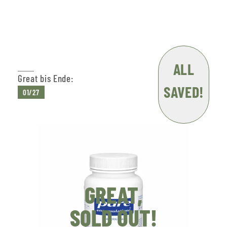
ALL
Great bis Ende:
SAVED!
01/27
GREAT,
SOLD OUT!