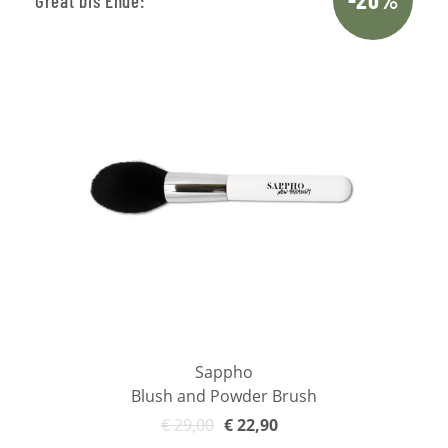
Great bis Ende:
Sappho
Blush and Powder Brush
€
29,00
€
22,90