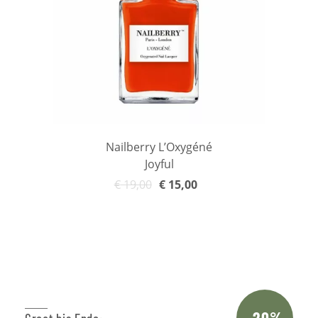
Nailberry L’Oxygéné
Joyful
€
19,00
€
15,00
In den Warenkorb
-20%