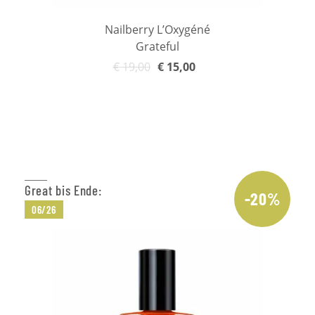
Nailberry L’Oxygéné
Grateful
€
19,00
€
15,00
In den Warenkorb
Great bis Ende:
-20%
06/26