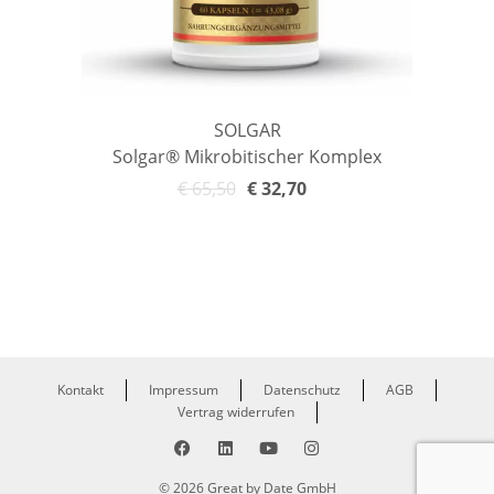
SOLGAR
Solgar® Mikrobitischer Komplex
€
65,50
€
32,70
In den Warenkorb
Kontakt
Impressum
Datenschutz
AGB
Vertrag widerrufen
© 2026 Great by Date GmbH