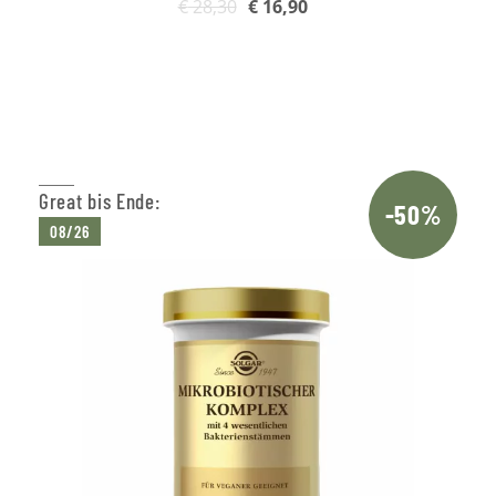
€
28,30
€
16,90
In den Warenkorb
Great bis Ende:
-50%
08/26