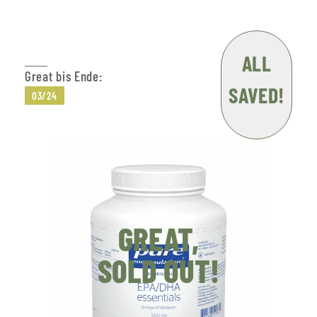
ALL
Great bis Ende:
SAVED!
03/24
GREAT,
SOLD OUT!