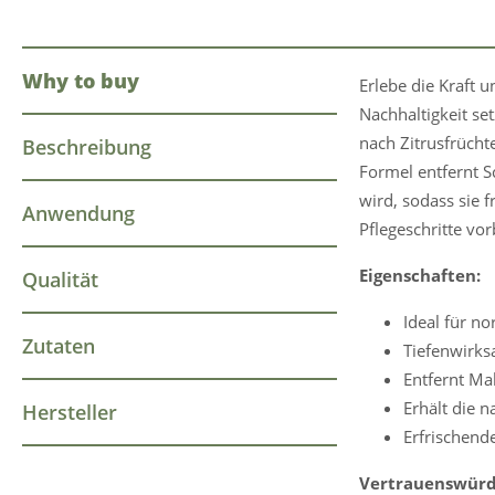
Why to buy
Erlebe die Kraft 
Nachhaltigkeit set
nach Zitrusfrüchte
Beschreibung
Formel entfernt S
wird, sodass sie 
Anwendung
Pflegeschritte vo
Eigenschaften:
Qualität
Ideal für n
Zutaten
Tiefenwirks
Entfernt Ma
Erhält die n
Hersteller
Erfrischend
Vertrauenswürd