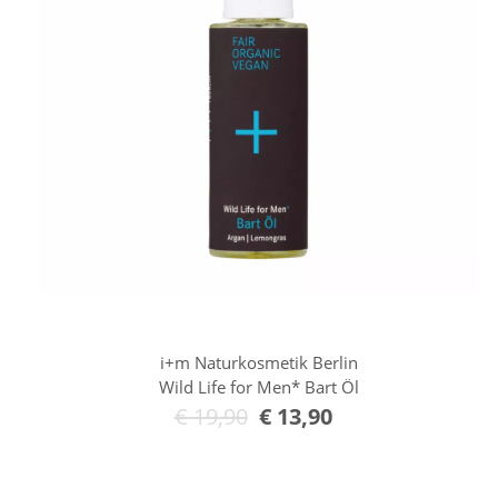
i+m Naturkosmetik Berlin
Wild Life for Men* Bart Öl
€
19,90
€
13,90
In den Warenkorb