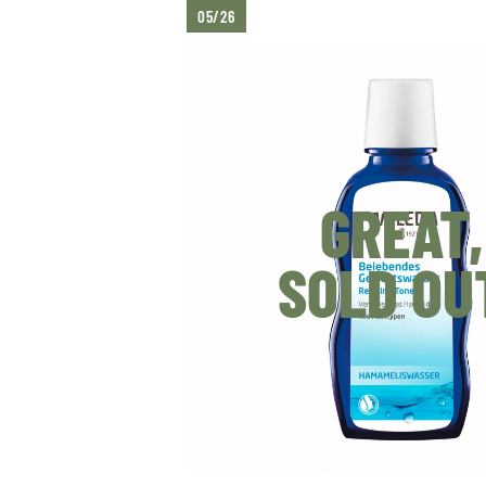
05/26
GREAT,
SOLD OU