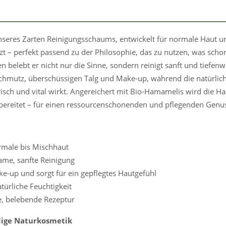
unseres Zarten Reinigungsschaums, entwickelt für normale Haut u
zt – perfekt passend zu der Philosophie, das zu nutzen, was schon
n belebt er nicht nur die Sinne, sondern reinigt sanft und tiefen
chmutz, überschüssigen Talg und Make-up, während die natürlich
frisch und vital wirkt. Angereichert mit Bio-Hamamelis wird die H
rbereitet – für einen ressourcenschonenden und pflegenden Genus
ormale bis Mischhaut
ame, sanfte Reinigung
ke-up und sorgt für ein gepflegtes Hautgefühl
atürliche Feuchtigkeit
e, belebende Rezeptur
ige Naturkosmetik