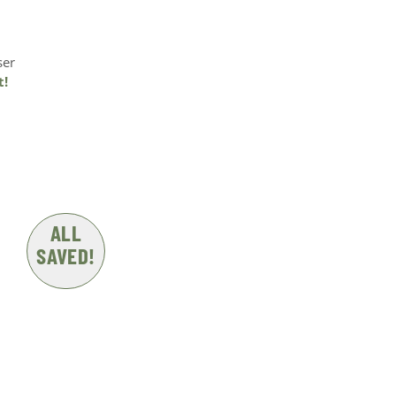
ser
t!
ALL
SAVED!