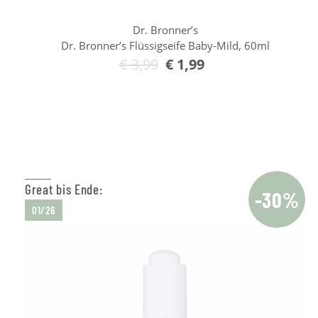
Dr. Bronner’s
Dr. Bronner’s Flüssigseife Baby-Mild, 60ml
€
3,99
€
1,99
In den Warenkorb
Great bis Ende:
-30%
01/26