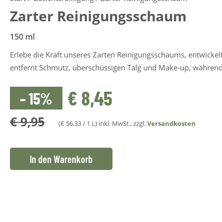
Zarter Reinigungsschaum
150 ml
Erlebe die Kraft unseres Zarten Reinigungsschaums, entwickel
entfernt Schmutz, überschüssigen Talg und Make-up, während di
€
8,45
– 15%
€
9,95
(
€
56,33
/ 1 L)
inkl. MwSt., zzgl.
Versandkosten
In den Warenkorb