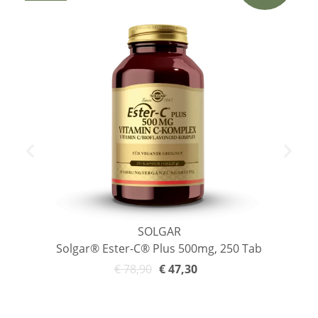
SOLGAR
Solgar® Ester-C® Plus 500mg, 250 Tab
€
78,90
€
47,30
In den Warenkorb