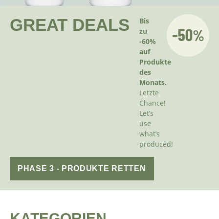
GREAT DEALS
Bis
zu
-60%
auf
Produkte
des
Monats.
Letzte
Chance!
Let’s
use
what’s
produced!
PHASE 3 - PRODUKTE RETTEN
KATEGORIEN