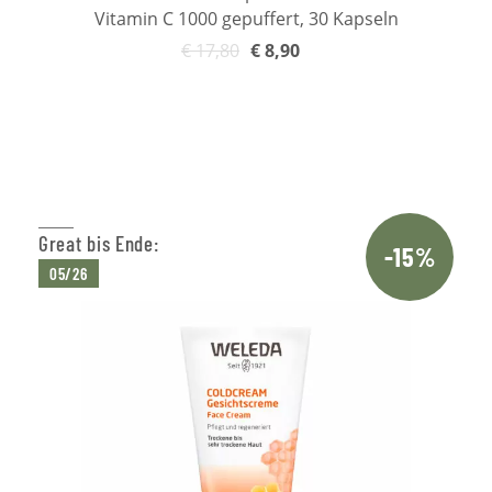
Vitamin C 1000 gepuffert, 30 Kapseln
€
17,80
€
8,90
In den Warenkorb
Great bis Ende:
-15%
05/26