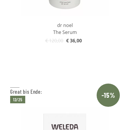
dr noel
The Serum
€
120,00
€
36,00
In den Warenkorb
Great bis Ende:
-15%
12/25