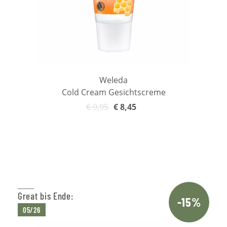
Weleda
Cold Cream Gesichtscreme
€
9,95
€
8,45
In den Warenkorb
Great bis Ende:
-15%
05/26