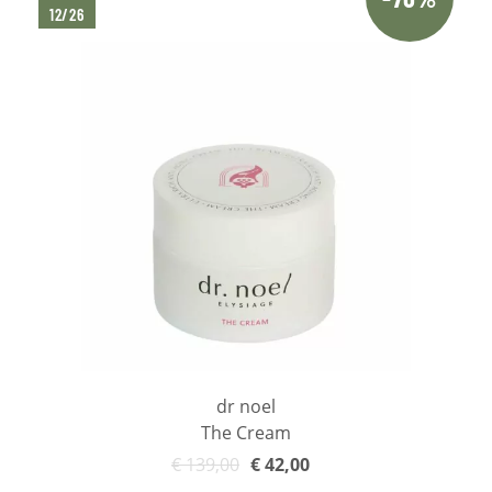
12/26
dr noel
The Cream
€
139,00
€
42,00