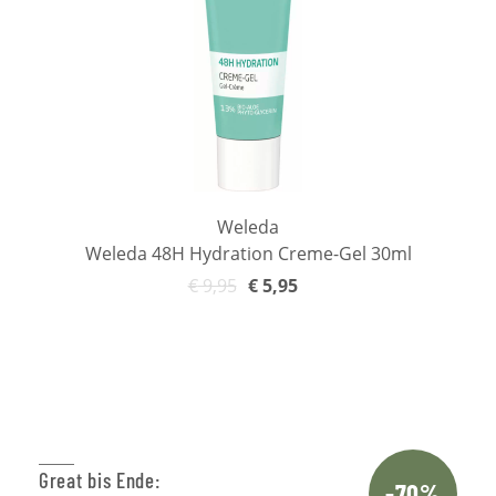
Weleda
Weleda 48H Hydration Creme-Gel 30ml
€
9,95
€
5,95
In den Warenkorb
Great bis Ende:
-70%