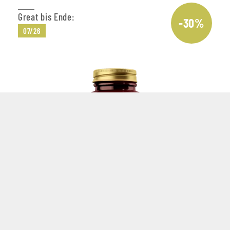
Great bis Ende:
-30%
07/26
SOLGAR
Solgar® Coenzym Q10 Ubiquinol 100mg, 50