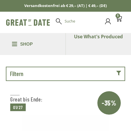
Versandkostenfrei ab € 29,– (AT) | € 49,– (DE)
0
Suche
Use What's Produced
SHOP
Filtern
Great bis Ende:
-35%
01/27