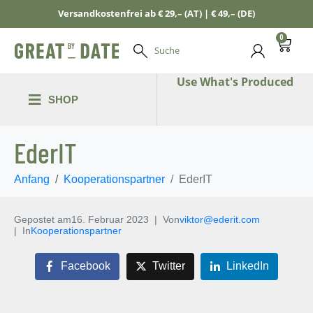
Versandkostenfrei ab € 29,– (AT) | € 49,– (DE)
0
Suche
Use What's Produced
SHOP
EderIT
Anfang
Kooperationspartner
EderIT
Gepostet am
16. Februar 2023
Von
viktor@ederit.com
In
Kooperationspartner
Facebook
Twitter
LinkedIn