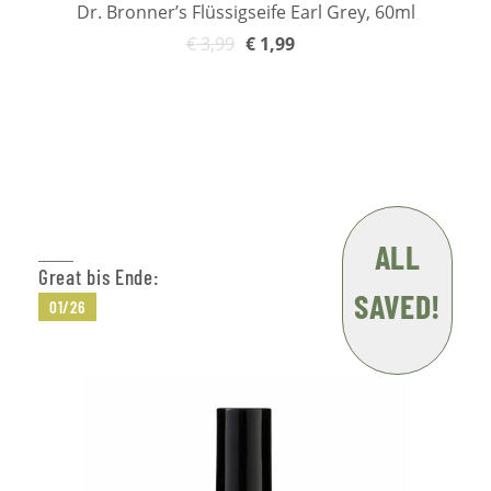
Dr. Bronner’s Flüssigseife Earl Grey, 60ml
€
3,99
€
1,99
In den Warenkorb
ALL
Great bis Ende:
SAVED!
01/26