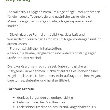
Die Nailberry L’Oxygéné Premium Nagelpflege-Produkte stehen
für die neueste Technologie und natürliche Lacke, die die
Maniküre ergänzen und geschädigte Nägel reparieren und
stärken.
– Die einzigartige Formel ermöglicht es, dass Luft und
Wasserdampf durch den Farbfilm zum Nagel vordringen und ihn
atmen lassen.
– Frei von schädlichen Inhaltsstoffen.
– Lacke, die flexibel, langhaftend und widerstandsfähig gegen
Stöße und Kratzer sind.
Die luxuriösen, mehrfach preisgekrönten und giftfreien
L’Oxygéné-Lacke nehmen Rücksicht auf die Gesundheit deiner
Nägel und lassen sich besonders leicht auftragen. 12 free, vegan,
cruelty-free, glutenfrei und halal zertifiziert.
Farbton: Grateful
dunkles Burgunderrot, undurchsichtig
tiefer, samtweicher Maulbeerton
Lack: schnell trocknend, schützend, langanhaltend, UV-