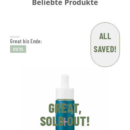
Beliebte Produkte
ALL
Great bis Ende:
SAVED!
05/25
GREAT,
SOLD OUT!