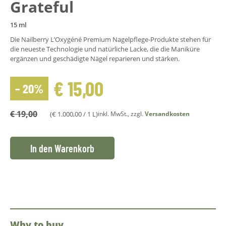
Grateful
15 ml
Die Nailberry L’Oxygéné Premium Nagelpflege-Produkte stehen für
die neueste Technologie und natürliche Lacke, die die Maniküre
ergänzen und geschädigte Nägel reparieren und stärken.
€
15,00
– 20%
€
19,00
(
€
1.000,00
/ 1 L)
inkl. MwSt., zzgl.
Versandkosten
In den Warenkorb
Why to buy