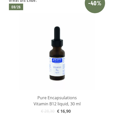
-40%
08/26
Pure Encapsulations
Vitamin B12 liquid, 30 ml
€
28,30
€
16,90