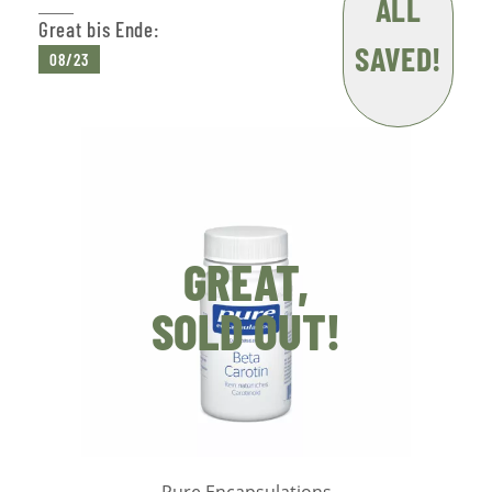
ALL
Great bis Ende:
SAVED!
08/23
GREAT,
SOLD OUT!