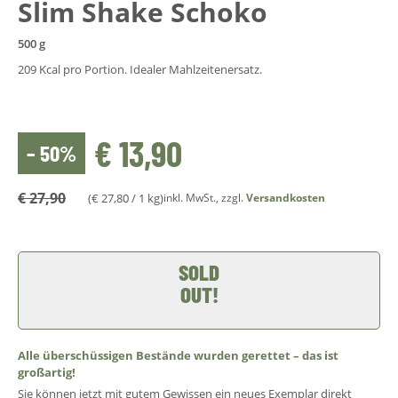
Slim Shake Schoko
500 g
209 Kcal pro Portion. Idealer Mahlzeitenersatz.
€
13,90
– 50%
€
27,90
(
€
27,80
/ 1 kg)
inkl. MwSt., zzgl.
Versandkosten
SOLD
OUT!
Alle überschüssigen Bestände wurden gerettet – das ist
großartig!
Sie können jetzt mit gutem Gewissen ein neues Exemplar direkt